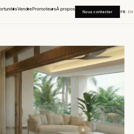
rtunités
Vendre
Promoteurs
À propos
Nous contacter
FR
·
EN