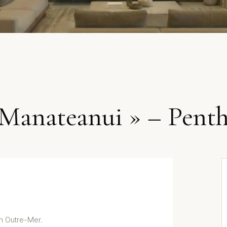
 Manateanui » – Pent
din Outre-Mer.