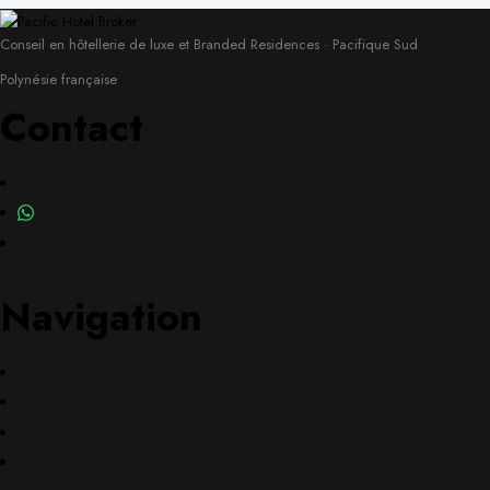
Conseil en hôtellerie de luxe et Branded Residences · Pacifique Sud
Polynésie française
Contact
hm@pacifichotelbroker.com
+689 87 28 63 63
+689 40 58 34 58
Nous contacter
Navigation
Accueil
Opportunités
Vendre
Promoteurs