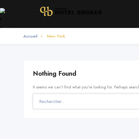
Aller au contenu principal
Opportunités
Vendre
Accueil
New York
Promoteurs
À propos
Nous contacter
FR
·
EN
Nothing Found
It seems we can’t find what you’re looking for. Perhaps searc